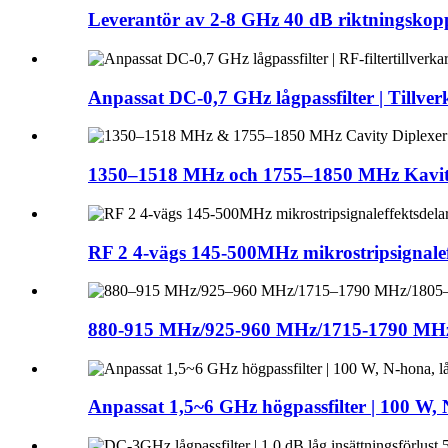
Leverantör av 2‑8 GHz 40 dB riktningskoppl
Anpassat DC-0,7 GHz lågpassfilter | Tillverka
1350–1518 MHz och 1755–1850 MHz Kavitet
RF 2 4-vägs 145-500MHz mikrostripsignaleffe
880-915 MHz/925-960 MHz/1715-1790 MHz
Anpassat 1,5~6 GHz högpassfilter | 100 W, 