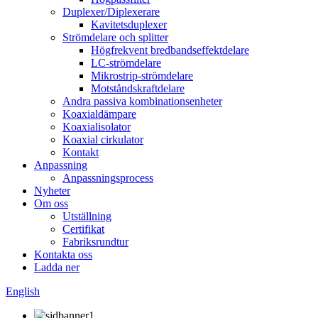
Duplexer/Diplexerare
Kavitetsduplexer
Strömdelare och splitter
Högfrekvent bredbandseffektdelare
LC-strömdelare
Mikrostrip-strömdelare
Motståndskraftdelare
Andra passiva kombinationsenheter
Koaxialdämpare
Koaxialisolator
Koaxial cirkulator
Kontakt
Anpassning
Anpassningsprocess
Nyheter
Om oss
Utställning
Certifikat
Fabriksrundtur
Kontakta oss
Ladda ner
English