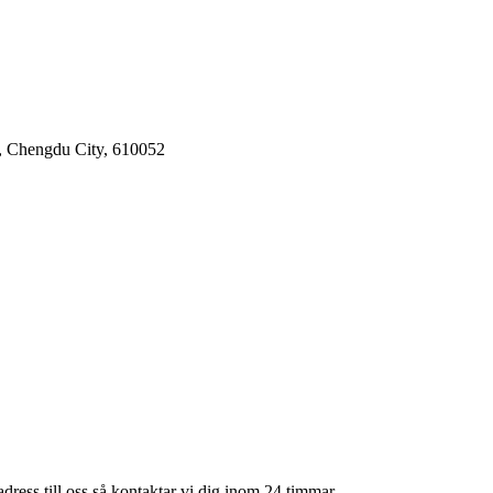
, Chengdu City, 610052
adress till oss så kontaktar vi dig inom 24 timmar.