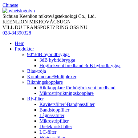
Chinese
Sichuan Keenlion mikrovågsteknologi Co., Ltd.
KEENLION MIKROVÅGSUGN
VILL DU TRANSPORT? RING OSS NU
028-84390328
Hem
Produkter
90°3dB hybridbrygga
3dB hybridbrygga
Högfrekvent bredband 3dB hybridbrygga
Bias-tröja
Kombinerare/Multiplexer
Riktningskopplare
Riktkopplare för högfrekvent bredband
Mikrostripriktningskopplare
RF-filter
Kavitetsfilter^Bandpassfilter
Bandstoppfilter
Lågpassfilter
Mikrostripfilter
Dielektriskt filter
LC-filter
Högpassfilter