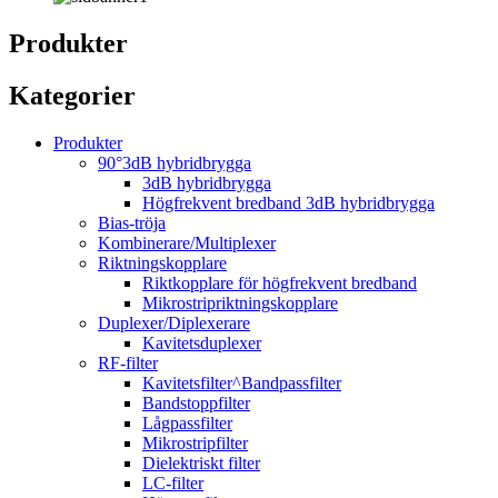
Produkter
Kategorier
Produkter
90°3dB hybridbrygga
3dB hybridbrygga
Högfrekvent bredband 3dB hybridbrygga
Bias-tröja
Kombinerare/Multiplexer
Riktningskopplare
Riktkopplare för högfrekvent bredband
Mikrostripriktningskopplare
Duplexer/Diplexerare
Kavitetsduplexer
RF-filter
Kavitetsfilter^Bandpassfilter
Bandstoppfilter
Lågpassfilter
Mikrostripfilter
Dielektriskt filter
LC-filter