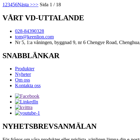
1
2
3
4
5
6
Nästa >
>>
Sida 1 / 18
VÅRT VD-UTTALANDE
028-84390328
tom@keenlion.com
Nr 5, 1:a våningen, byggnad 9, nr 6 Chengye Road, Chenghua
SNABBLÄNKAR
Produkter
Nyheter
Om oss
Kontakta oss
NYHETSBREVSANMÄLAN
För frågor om våra produkter eller prislista, vänligen lämna din e-post