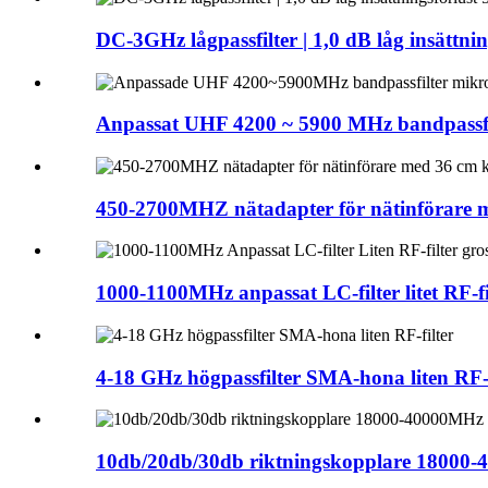
DC-3GHz lågpassfilter | 1,0 dB låg insättnin
Anpassat UHF 4200 ~ 5900 MHz bandpassfil
450-2700MHZ nätadapter för nätinförare 
1000-1100MHz anpassat LC-filter litet RF-fil
4-18 GHz högpassfilter SMA-hona liten RF-f
10db/20db/30db riktningskopplare 18000-