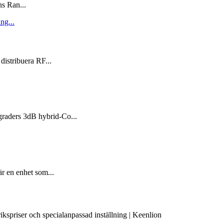
s Ran...
 distribuera RF...
-graders 3dB hybrid-Co...
är en enhet som...