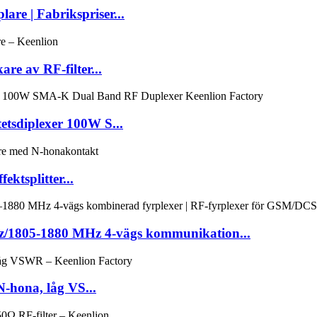
are | Fabrikspriser...
re av RF-filter...
sdiplexer 100W S...
ktsplitter...
/1805-1880 MHz 4-vägs kommunikation...
N-hona, låg VS...