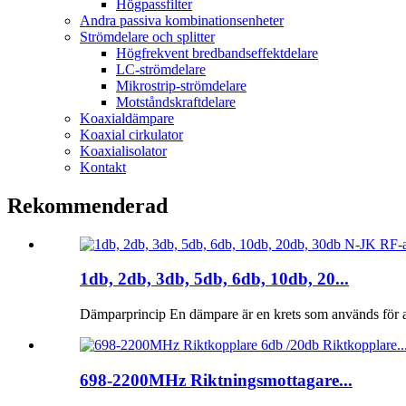
Högpassfilter
Andra passiva kombinationsenheter
Strömdelare och splitter
Högfrekvent bredbandseffektdelare
LC-strömdelare
Mikrostrip-strömdelare
Motståndskraftdelare
Koaxialdämpare
Koaxial cirkulator
Koaxialisolator
Kontakt
Rekommenderad
1db, 2db, 3db, 5db, 6db, 10db, 20...
Dämparprincip En dämpare är en krets som används för at
698-2200MHz Riktningsmottagare...