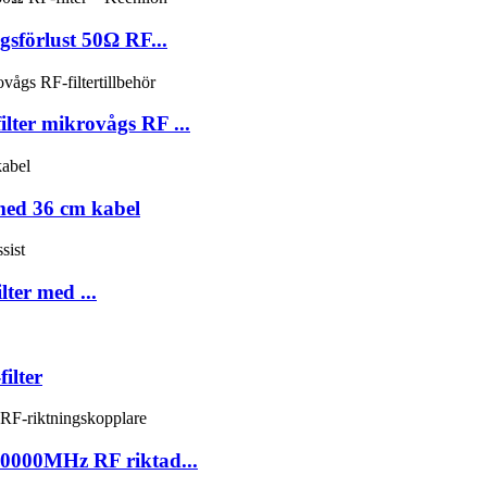
gsförlust 50Ω RF...
ter mikrovågs RF ...
med 36 cm kabel
ter med ...
ilter
40000MHz RF riktad...