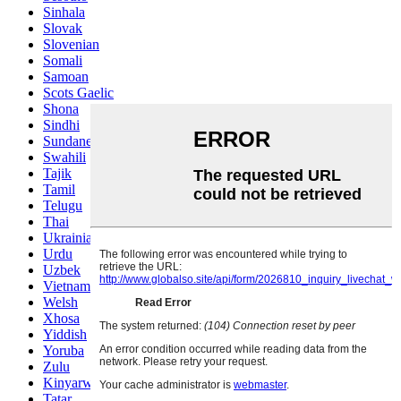
Sinhala
Slovak
Slovenian
Somali
Samoan
Scots Gaelic
Shona
Sindhi
Sundanese
Swahili
Tajik
Tamil
Telugu
Thai
Ukrainian
Urdu
Uzbek
Vietnamese
Welsh
Xhosa
Yiddish
Yoruba
Zulu
Kinyarwanda
Tatar