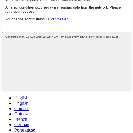
English
English
Chinese
Chinese
French
German
Portuguese