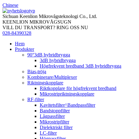
Chinese
Sichuan Keenlion Mikrovågsteknologi Co., Ltd.
KEENLION MIKROVÅGSUGN
VILL DU TRANSPORT? RING OSS NU
028-84390328
Hem
Produkter
90°3dB hybridbrygga
3dB hybridbrygga
Högfrekvent bredband 3dB hybridbrygga
Bias-tröja
Kombinerare/Multiplexer
Riktningskopplare
Riktkopplare för högfrekvent bredband
Mikrostripriktningskopplare
RF-filter
Kavitetsfilter^Bandpassfilter
Bandstoppfilter
Lågpassfilter
Mikrostripfilter
Dielektriskt filter
LC-filter
Högpassfilter