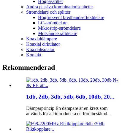
Högpassfilter
Andra passiva kombinationsenheter
Strömdelare och splitter
Högfrekvent bredbandseffektdelare
LC-strömdelare
Mikrostrip-strömdelare
Motståndskraftdelare
Koaxialdämpare
Koaxial cirkulator
Koaxialisolator
Kontakt
Rekommenderad
1db, 2db, 3db, 5db, 6db, 10db, 20...
Dämparprincip En dämpare är en krets som
används för att introducera en förutbestämd...