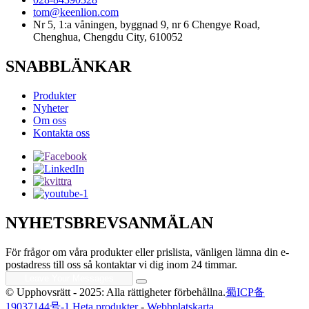
tom@keenlion.com
Nr 5, 1:a våningen, byggnad 9, nr 6 Chengye Road,
Chenghua, Chengdu City, 610052
SNABBLÄNKAR
Produkter
Nyheter
Om oss
Kontakta oss
NYHETSBREVSANMÄLAN
För frågor om våra produkter eller prislista, vänligen lämna din e-
postadress till oss så kontaktar vi dig inom 24 timmar.
© Upphovsrätt - 2025: Alla rättigheter förbehållna.
蜀ICP备
19037144号-1
Heta produkter
-
Webbplatskarta