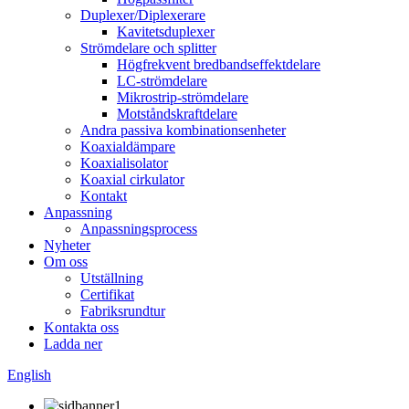
Duplexer/Diplexerare
Kavitetsduplexer
Strömdelare och splitter
Högfrekvent bredbandseffektdelare
LC-strömdelare
Mikrostrip-strömdelare
Motståndskraftdelare
Andra passiva kombinationsenheter
Koaxialdämpare
Koaxialisolator
Koaxial cirkulator
Kontakt
Anpassning
Anpassningsprocess
Nyheter
Om oss
Utställning
Certifikat
Fabriksrundtur
Kontakta oss
Ladda ner
English