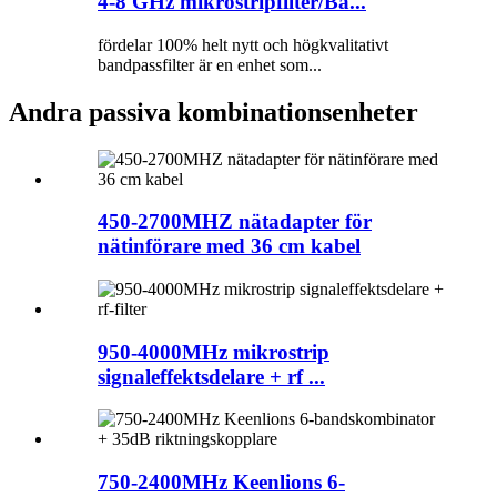
4-8 GHz mikrostripfilter/Ba...
fördelar 100% helt nytt och högkvalitativt
bandpassfilter är en enhet som...
Andra passiva kombinationsenheter
450-2700MHZ nätadapter för
nätinförare med 36 cm kabel
950-4000MHz mikrostrip
signaleffektsdelare + rf ...
750-2400MHz Keenlions 6-