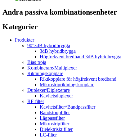
Andra passiva kombinationsenheter
Kategorier
Produkter
90°3dB hybridbrygga
3dB hybridbrygga
Högfrekvent bredband 3dB hybridbrygga
Bias-tröja
Kombinerare/Multiplexer
Riktningskopplare
Riktkopplare för högfrekvent bredband
Mikrostripriktningskopplare
Duplexer/Diplexerare
Kavitetsduplexer
RF-filter
Kavitetsfilter^Bandpassfilter
Bandstoppfilter
Lågpassfilter
Mikrostripfilter
Dielektriskt filter
LC-filter