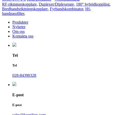
RF-riktningskopplare
,
Duplexer/Diplexerare
,
180° hybridkoppling
,
Bredbandsriktningskopplare
,
Fyrbandskombinator
,
Hf-
bandpassfilter
,
Produkter
Nyheter
Om oss
Kontakta oss
Tel
Tel
028-84390328
E-post
E-post
sales@keenlion.com