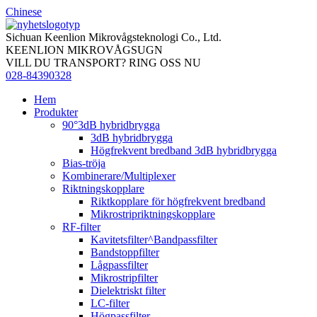
Chinese
Sichuan Keenlion Mikrovågsteknologi Co., Ltd.
KEENLION MIKROVÅGSUGN
VILL DU TRANSPORT? RING OSS NU
028-84390328
Hem
Produkter
90°3dB hybridbrygga
3dB hybridbrygga
Högfrekvent bredband 3dB hybridbrygga
Bias-tröja
Kombinerare/Multiplexer
Riktningskopplare
Riktkopplare för högfrekvent bredband
Mikrostripriktningskopplare
RF-filter
Kavitetsfilter^Bandpassfilter
Bandstoppfilter
Lågpassfilter
Mikrostripfilter
Dielektriskt filter
LC-filter
Högpassfilter