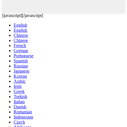
[javascript]
[/javascript]
English
English
Chinese
Chinese
French
German
Portuguese
Spanish
Russian
Japanese
Korean
Arabic
Irish
Greek
Turkish
Italian
Danish
Romanian
Indonesian
Czech