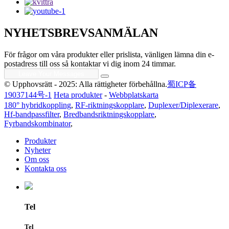
NYHETSBREVSANMÄLAN
För frågor om våra produkter eller prislista, vänligen lämna din e-
postadress till oss så kontaktar vi dig inom 24 timmar.
© Upphovsrätt - 2025: Alla rättigheter förbehållna.
蜀ICP备
19037144号-1
Heta produkter
-
Webbplatskarta
180° hybridkoppling
,
RF-riktningskopplare
,
Duplexer/Diplexerare
,
Hf-bandpassfilter
,
Bredbandsriktningskopplare
,
Fyrbandskombinator
,
Produkter
Nyheter
Om oss
Kontakta oss
Tel
Tel