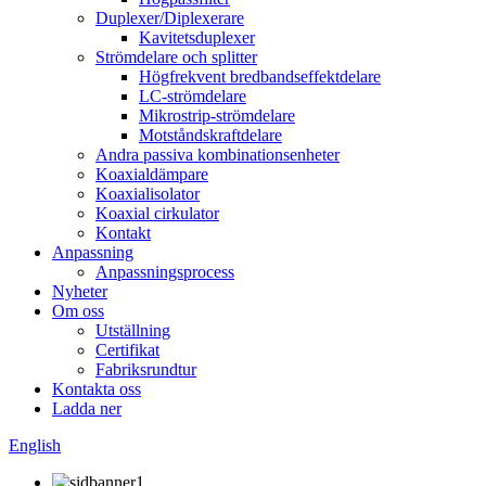
Duplexer/Diplexerare
Kavitetsduplexer
Strömdelare och splitter
Högfrekvent bredbandseffektdelare
LC-strömdelare
Mikrostrip-strömdelare
Motståndskraftdelare
Andra passiva kombinationsenheter
Koaxialdämpare
Koaxialisolator
Koaxial cirkulator
Kontakt
Anpassning
Anpassningsprocess
Nyheter
Om oss
Utställning
Certifikat
Fabriksrundtur
Kontakta oss
Ladda ner
English