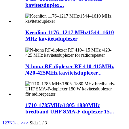
kavitetsduplex...
Keenlion 1176–1217 MHz/1544–1610
MHz kavitetsduplexer
N-hona RF-diplexer RF 410-415MHz
/420-425MHz kavitetsduplexer...
1710-1785MHz/1805-1880MHz
bredband UHF SMA-F duplexer 15...
1
2
3
Nästa >
>>
Sida 1 / 3