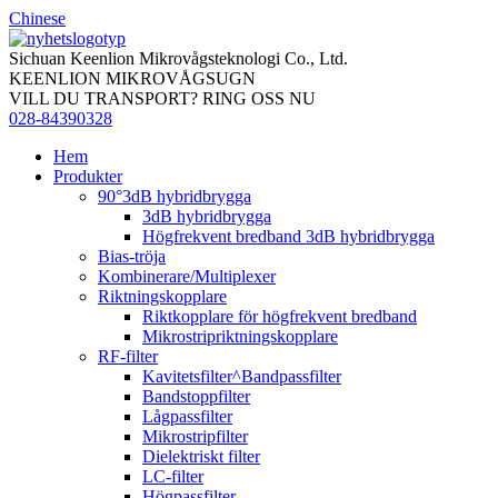
Chinese
Sichuan Keenlion Mikrovågsteknologi Co., Ltd.
KEENLION MIKROVÅGSUGN
VILL DU TRANSPORT? RING OSS NU
028-84390328
Hem
Produkter
90°3dB hybridbrygga
3dB hybridbrygga
Högfrekvent bredband 3dB hybridbrygga
Bias-tröja
Kombinerare/Multiplexer
Riktningskopplare
Riktkopplare för högfrekvent bredband
Mikrostripriktningskopplare
RF-filter
Kavitetsfilter^Bandpassfilter
Bandstoppfilter
Lågpassfilter
Mikrostripfilter
Dielektriskt filter
LC-filter
Högpassfilter