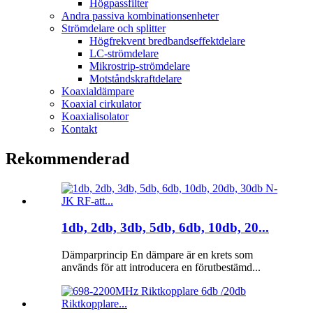
Högpassfilter
Andra passiva kombinationsenheter
Strömdelare och splitter
Högfrekvent bredbandseffektdelare
LC-strömdelare
Mikrostrip-strömdelare
Motståndskraftdelare
Koaxialdämpare
Koaxial cirkulator
Koaxialisolator
Kontakt
Rekommenderad
1db, 2db, 3db, 5db, 6db, 10db, 20...
Dämparprincip En dämpare är en krets som
används för att introducera en förutbestämd...