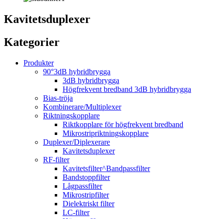
Kavitetsduplexer
Kategorier
Produkter
90°3dB hybridbrygga
3dB hybridbrygga
Högfrekvent bredband 3dB hybridbrygga
Bias-tröja
Kombinerare/Multiplexer
Riktningskopplare
Riktkopplare för högfrekvent bredband
Mikrostripriktningskopplare
Duplexer/Diplexerare
Kavitetsduplexer
RF-filter
Kavitetsfilter^Bandpassfilter
Bandstoppfilter
Lågpassfilter
Mikrostripfilter
Dielektriskt filter
LC-filter