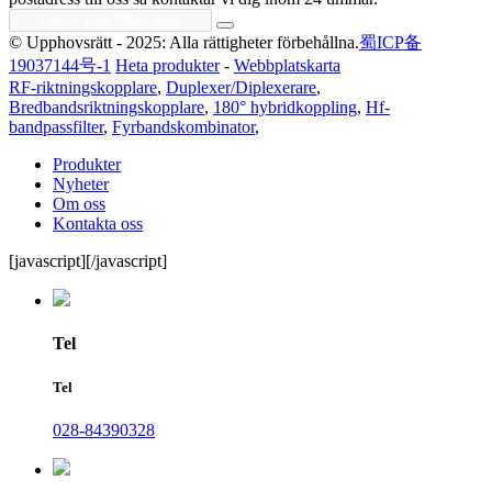
© Upphovsrätt - 2025: Alla rättigheter förbehållna.
蜀ICP备
19037144号-1
Heta produkter
-
Webbplatskarta
RF-riktningskopplare
,
Duplexer/Diplexerare
,
Bredbandsriktningskopplare
,
180° hybridkoppling
,
Hf-
bandpassfilter
,
Fyrbandskombinator
,
Produkter
Nyheter
Om oss
Kontakta oss
[javascript]
[/javascript]
Tel
Tel
028-84390328