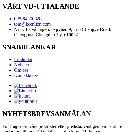
VÅRT VD-UTTALANDE
028-84390328
tom@keenlion.com
Nr 5, 1:a våningen, byggnad 9, nr 6 Chengye Road,
Chenghua, Chengdu City, 610052
SNABBLÄNKAR
Produkter
Nyheter
Om oss
Kontakta oss
NYHETSBREVSANMÄLAN
För frågor om våra produkter eller prislista, vänligen lämna din e-
postadress till oss så kontaktar vi dig inom 24 timmar.