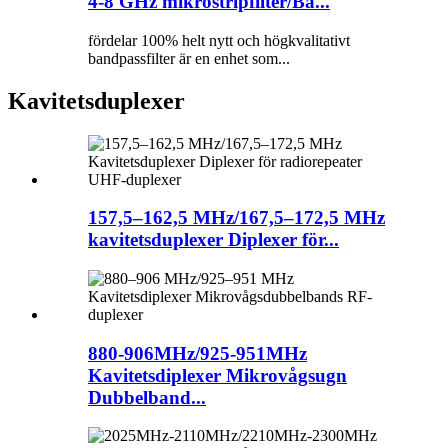
4-8 GHz mikrostripfilter/Ba...
fördelar 100% helt nytt och högkvalitativt
bandpassfilter är en enhet som...
Kavitetsduplexer
157,5–162,5 MHz/167,5–172,5 MHz
kavitetsduplexer Diplexer för...
880-906MHz/925-951MHz
Kavitetsdiplexer Mikrovågsugn
Dubbelband...