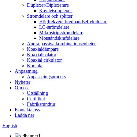
Duplexer/Diplexerare
Kavitetsduplexer
Strömdelare och splitter
Högfrekvent bredbandseffektdelare
LC-strömdelare
Mikrostrip-strömdelare
Motståndskraftdelare
Andra passiva kombinationsenheter
Koaxialdämpare
Koaxialisolator
Koaxial cirkulator
Kontakt
Anpassning
Anpassningsprocess
Nyheter
Om oss
Utställning
Certifikat
Fabriksrundtur
Kontakta oss
Ladda ner
English