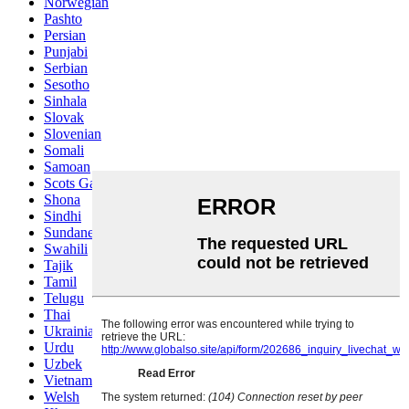
Norwegian
Pashto
Persian
Punjabi
Serbian
Sesotho
Sinhala
Slovak
Slovenian
Somali
Samoan
Scots Gaelic
Shona
Sindhi
Sundanese
Swahili
Tajik
Tamil
Telugu
Thai
Ukrainian
Urdu
Uzbek
Vietnamese
Welsh